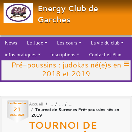
Panneau de gestion des cookies
Energy Club de
Garches
News
Le Judo
Les cours
La vie du club
infos pratiques
Inscriptions
Contact et Plan
Pré-poussins : judokas né(e)s en
2018 et 2019
Le
dimanche
Accueil
21
Tournoi de Suresnes Pré-poussins nés en
2019
DÉC.
2025
TOURNOI DE