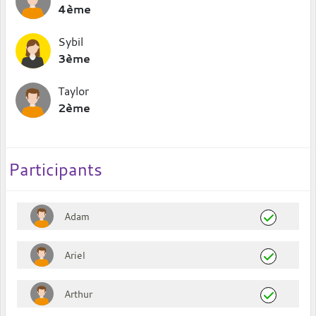
4ème
Sybil
3ème
Taylor
2ème
Participants
Adam
Ariel
Arthur