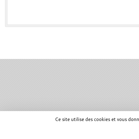
SPORTS
REGIONS
Ce site utilise des cookies et vous don
475845
visites