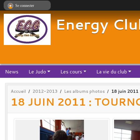
Panneau de gestion des cookies
Se connecter
Energy Clu
News
Le Judo
Les cours
La vie du club
Accueil
2012-2013
Les albums photos
18 juin 2011 
18 JUIN 2011 : TOURN