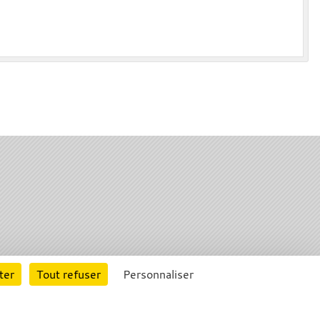
rte cookies
Gestion des cookies
ter
Tout refuser
Personnaliser
s légales
Signaler un contenu inapproprié