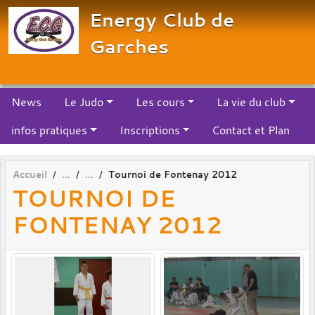
Panneau de gestion des cookies
Energy Club de
Garches
News
Le Judo
Les cours
La vie du club
infos pratiques
Inscriptions
Contact et Plan
Accueil
Tournoi de Fontenay 2012
TOURNOI DE
FONTENAY 2012