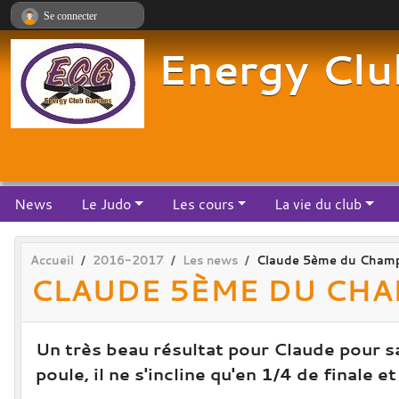
Panneau de gestion des cookies
Se connecter
Energy Clu
News
Le Judo
Les cours
La vie du club
Accueil
2016-2017
Les news
Claude 5ème du Champi
CLAUDE 5ÈME DU CHA
Un très beau résultat pour Claude pour sa
poule, il ne s'incline qu'en 1/4 de finale 