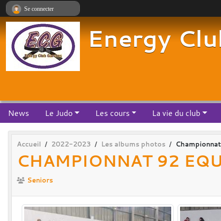
Panneau de gestion des cookies
Se connecter
Energy Clu
News
Le Judo
Les cours
La vie du club
Accueil
2022-2023
Les albums photos
Championnat 
CHAMPIONNAT 92 EQU
Seniors