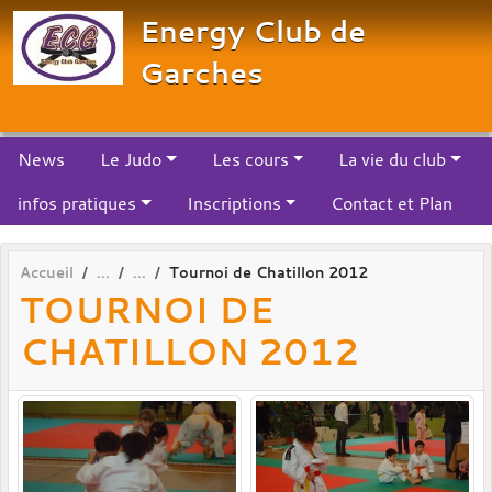
Panneau de gestion des cookies
Energy Club de
Garches
News
Le Judo
Les cours
La vie du club
infos pratiques
Inscriptions
Contact et Plan
Accueil
Tournoi de Chatillon 2012
TOURNOI DE
CHATILLON 2012