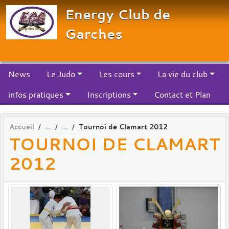
Panneau de gestion des cookies
Energy Club de
Garches
News
Le Judo
Les cours
La vie du club
infos pratiques
Inscriptions
Contact et Plan
Accueil
Tournoi de Clamart 2012
TOURNOI DE CLAMART
2012