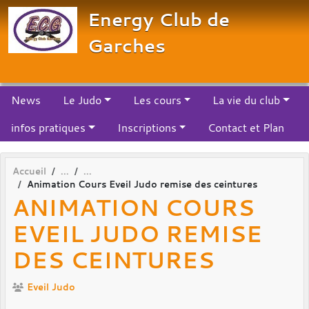
Panneau de gestion des cookies
Energy Club de
Garches
News
Le Judo
Les cours
La vie du club
infos pratiques
Inscriptions
Contact et Plan
Accueil
Animation Cours Eveil Judo remise des ceintures
ANIMATION COURS
EVEIL JUDO REMISE
DES CEINTURES
Eveil Judo