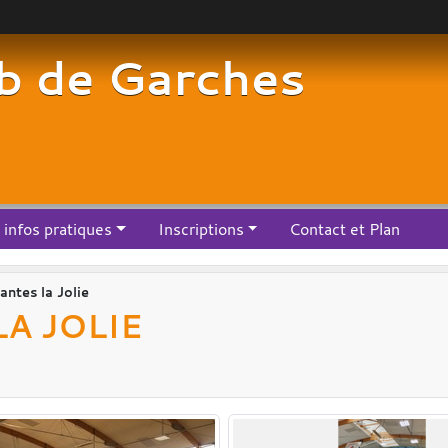
b de Garches
infos pratiques
Inscriptions
Contact et Plan
ntes la Jolie
A JOLIE