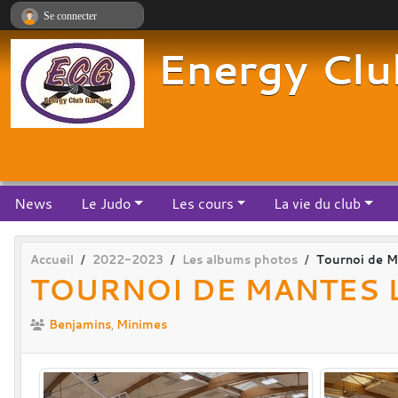
Panneau de gestion des cookies
Se connecter
Energy Clu
News
Le Judo
Les cours
La vie du club
Accueil
2022-2023
Les albums photos
Tournoi de Ma
TOURNOI DE MANTES L
Benjamins
Minimes